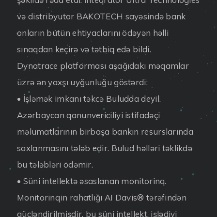
və distribyutor BAKOTECH sayəsində bank
onların bütün ehtiyaclarını ödəyən həlli
sınaqdan keçirə və tətbiq edə bildi.
Dynatrace platforması aşağıdakı məqamlar
üzrə ən yaxşı uyğunluğu göstərdi:
• İşləmək imkanı təkcə Buludda deyil.
Azərbaycan qanunvericiliyi istifadəçi
məlumatlarının birbaşa bankın resurslarında
saxlanmasını tələb edir. Bulud həlləri təklikdə
bu tələbləri ödəmir.
• Süni intellektə əsaslanan monitorinq.
Monitorinqin rahatlığı AI Davis® tərəfindən
gücləndirilmişdir, bu süni intellekt, işlədiyi