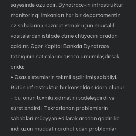
sayəsində özü edir. Dynatrace-in infrastruktur
monitorinqi imkanları hər bir departamentin
öz sahələrinə nəzarət etmək üçün müxtəlif
vasitələrdən istifadə etmə ehtiyacını aradan
qaldırır. Əgər Kapital Bankda Dynatrace
tətbiqinin nəticələrini qısaca ümumiləşdirsək,
onda:
• Əsas sistemlərin təkmilləşdirilmiş sabitliyi.
Bütün infrastruktur bir konsoldan idarə olunur
- bu, onun texniki xidmətini sadələşdirdi və
sürətləndirdi. Təkrarlanan problemlərin
səbəbləri müəyyən edilərək aradan qaldırılıb -
indi uzun müddət narahat edən problemlər