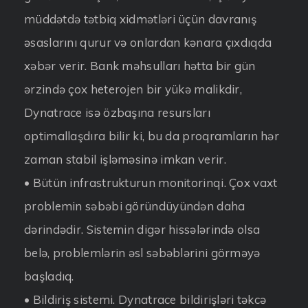
müddətdə tətbiq xidmətləri üçün davranış
əsaslarını qurur və onlardan kənara çıxdıqda
xəbər verir. Bank məhsulları hətta bir gün
ərzində çox heterojen bir yükə malikdir,
Dynatrace isə özbaşına resursları
optimallaşdıra bilir ki, bu da proqramların hər
zaman stabil işləməsinə imkan verir.
• Bütün infrastrukturun monitorinqi. Çox vaxt
problemin səbəbi göründüyündən daha
dərindədir. Sistemin digər hissələrində olsa
belə, problemlərin əsl səbəblərini görməyə
başladıq.
• Bildiriş sistemi. Dynatrace bildirişləri təkcə