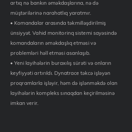
artıq nə bankın əməkdaşlarına, nə də
müştərilərinə narahatlıq yaratmır.
• Komandalar arasında təkmilləşdirilmiş
ünsiyyət. Vahid monitorinq sistemi sayəsində
komandaların əməkdaşlıq etməsi və
problemləri həll etməsi asanlaşıb.
• Yeni layihələrin buraxılış sürəti və onların
keyfiyyəti artırıldı. Dynatrace təkcə işləyən
proqramlarla işləyir, həm də işlənməkdə olan
layihələrin kompleks sınaqdan keçirilməsinə
imkan verir.