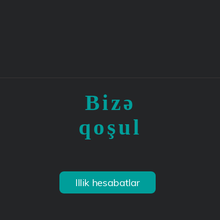
Bizə
qoşul
Illik hesabatlar