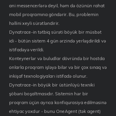
ani messencerlərə deyil, həm də özünün rahat
mobil proqramına göndərir. Bu, problemin
həllini xeyli sürətləndirir.
Dynatrace-in tətbiq sürəti böyük bir müsbət
idi - bütün sistem 4 gün ərzində yerləşdirildi və
istifadəyə verildi.
Konteynerlər və buludlar dövründə bir hostda
onlarla proqram işləyə bilər və bir çox sınaq və
inkişaf texnologiyaları istifadə olunur.
Dynatrace-in böyük bir üstünlüyü texniki
şöbəni boşaltmasıdır. Sistemin hər bir
proqram üçün ayrıca konfiqurasiya edilməsinə
ehtiyac yoxdur - bunu OneAgent (tək agent)