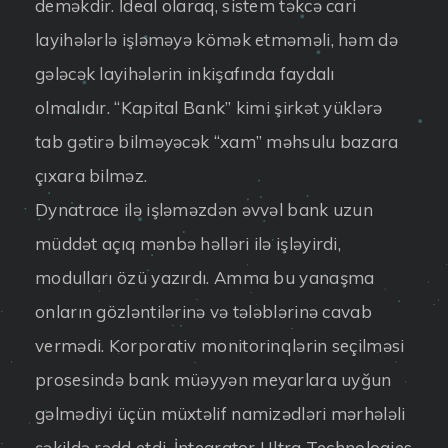
deməkdir. İdeal olaraq, sistem təkcə cari
layihələrlə işləməyə kömək etməməli, həm də
gələcək layihələrin inkişafında faydalı
olmalıdır. “Kapital Bank” kimi şirkət yüklərə
tab gətirə bilməyəcək “xam” məhsulu bazara
çıxara bilməz.
Dynatrace ilə işləməzdən əvvəl bank uzun
müddət açıq mənbə həlləri ilə işləyirdi,
modulları özü yazırdı. Amma bu yanaşma
onların gözləntilərinə və tələblərinə cavab
vermədi. Korporativ monitorinqlərin seçilməsi
prosesində bank müəyyən meyarlara uyğun
gəlmədiyi üçün müxtəlif namizədləri mərhələli
şəkildə rədd etdi. İnteqrator Ultra Technologies