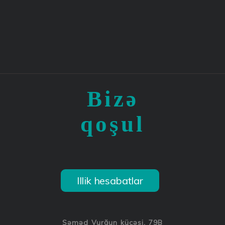
Bizə
qoşul
Illik hesabatlar
Səməd Vurğun küçəsi, 79B