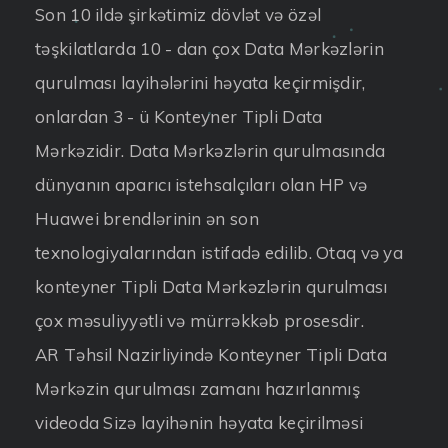
Son 10 ildə şirkətimiz dövlət və özəl
təşkilatlarda 10 - dan çox Data Mərkəzlərin
qurulması layihələrini həyata keçirmişdir,
onlardan 3 - ü Konteyner Tipli Data
Mərkəzidir. Data Mərkəzlərin qurulmasında
dünyanın aparıcı istehsalçıları olan HP və
Huawei brendlərinin ən son
texnologiyalarından istifadə edilib. Otaq və ya
konteyner Tipli Data Mərkəzlərin qurulması
çox məsuliyyətli və mürrəkkəb prosesdir.
AR Təhsil Nazirliyində Konteyner Tipli Data
Mərkəzin qurulması zamanı hazırlanmış
videoda Sizə layihənin həyata keçirilməsi