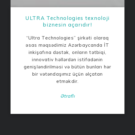
ULTRA Technologies texnoloji
biznesin açarıdır!
“Ultra Technologies” şirkəti olaraq
əsas məqsədimiz Azərbaycanda İT
inkişafına dəstək, onların tətbiqi,
innovativ həllərdən istifadənin
genişləndirilməsi və bütün bunları hər
bir vətəndaşımız üçün əlçatan
etməkdir.
Ətraflı
>