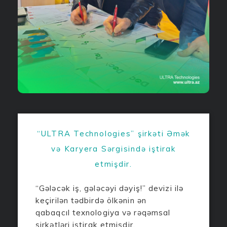
“ULTRA Technologies” şirkəti Əmək
və Karyera Sərgisində iştirak
etmişdir.
“Gələcək iş, gələcəyi dəyiş!” devizi ilə
keçirilən tədbirdə ölkənin ən
qabaqcıl texnologiya və rəqəmsal
şirkətləri iştirak etmişdir.