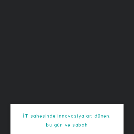
İT sahəsində innovasiyalar: dünən,
bu gün və sabah