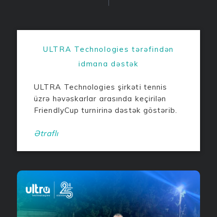
ULTRA Technologies tərəfindən
idmana dəstək
ULTRA Technologies şirkəti tennis
üzrə həvəskarlar arasında keçirilən
FriendlyCup turnirinə dəstək göstərib.
Ətraflı