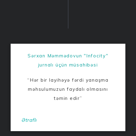
Sərxan Məmmədovun "Infocity"
jurnalı üçün müsahibəsi
“Hər bir layihəyə fərdi yanaşma
məhsulumuzun faydalı olmasını
təmin edir”
Ətraflı