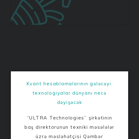
Kvant hesablamalarının gələcəyi:
texnologiyalar dünyanı necə
dəyişəcək
“ULTRA Technologies” şirkətinin
baş direktorunun texniki məsələlər
üzrə məsləhətçisi Qəmbər