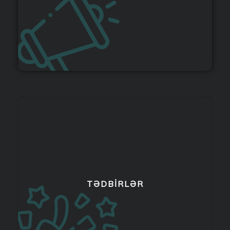
TƏDBIRLƏR