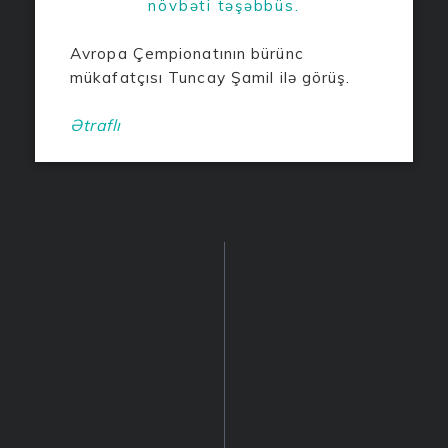
növbəti təşəbbüs.
Avropa Çempionatının bürünc
mükafatçısı Tuncay Şamil ilə görüş.
Ətraflı