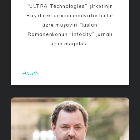
“ULTRA Technologies” şirkətinin
Baş direktorunun innovativ həllər
üzrə müşaviri Ruslan
Romanenkonun “İnfocity” jurnalı
üçün məqaləsi.
Ətraflı