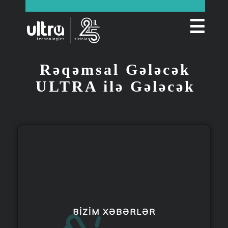
☰
Rəqəmsal Gələcək
ULTRA ilə Gələcək
BIZIM XƏBƏRLƏR