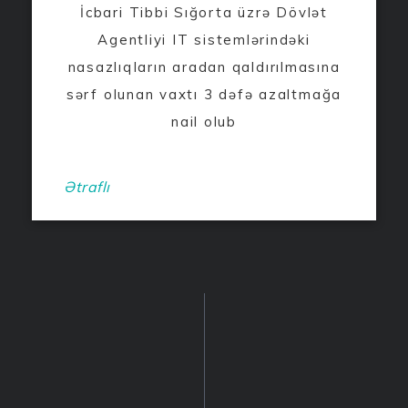
İcbari Tibbi Sığorta üzrə Dövlət
Agentliyi IT sistemlərindəki
nasazlıqların aradan qaldırılmasına
sərf olunan vaxtı 3 dəfə azaltmağa
nail olub
Ətraflı