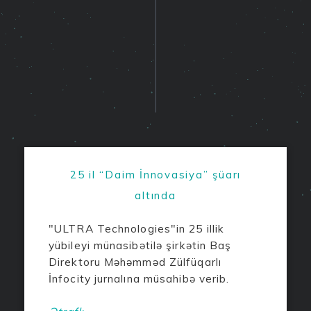
25 il “Daim İnnovasiya” şüarı
altında
"ULTRA Technologies"in 25 illik
yübileyi münasibətilə şirkətin Baş
Direktoru Məhəmməd Zülfüqarlı
İnfocity jurnalına müsahibə verib.