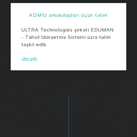
ADMİU əməkdaşları üçün təlim
ULTRA Technologies şirkəti EDUMAN
- Təhsil İdarəetmə Sistemi üzrə təlim
təşkil edib.
Ətraflı