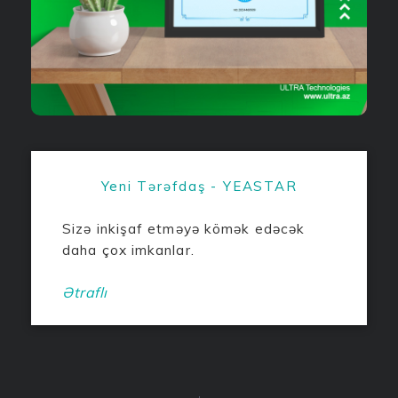
Yeni Tərəfdaş - YEASTAR
Sizə inkişaf etməyə kömək edəcək
daha çox imkanlar.
Ətraflı