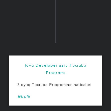
Java Developer üzrə Təcrübə
Proqramı
3 aylıq Təcrübə Proqramının nəticələri
Ətraflı