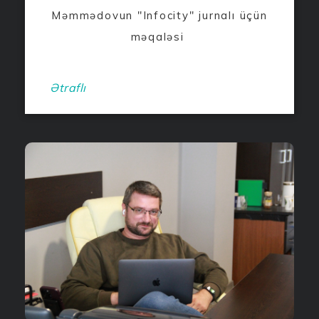
Məmmədovun "Infocity" jurnalı üçün
məqaləsi
Ətraflı