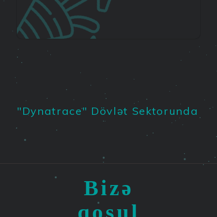
"Dynatrace" Dövlət Sektorunda
Bizə
qoşul