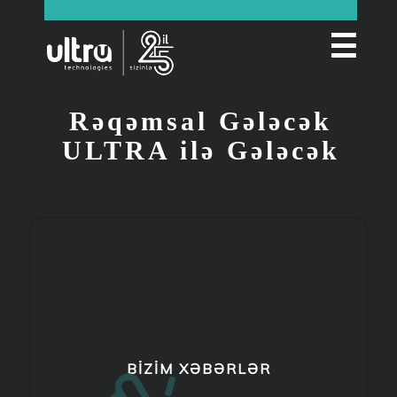
☰
Rəqəmsal Gələcək
ULTRA ilə Gələcək
BIZIM XƏBƏRLƏR