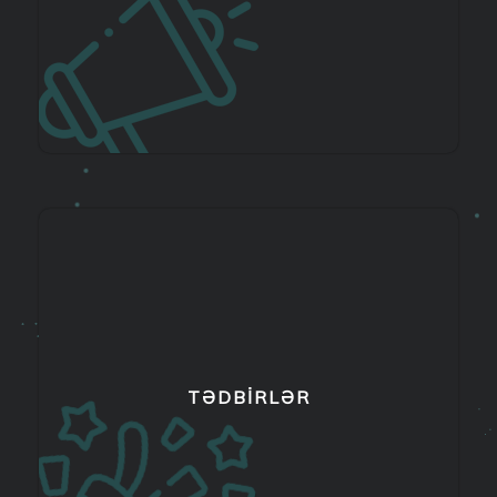
TƏDBIRLƏR