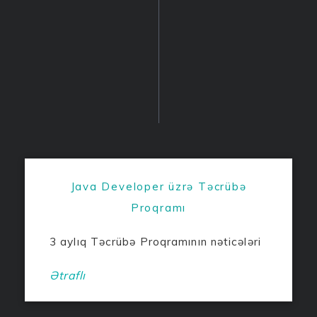
Java Developer üzrə Təcrübə
Proqramı
3 aylıq Təcrübə Proqramının nəticələri
Ətraflı