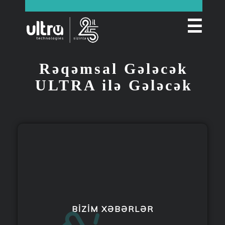
☰
Rəqəmsal Gələcək
ULTRA ilə Gələcək
BIZIM XƏBƏRLƏR