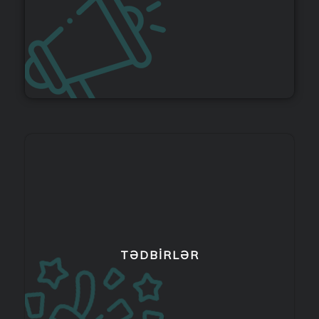
TƏDBIRLƏR