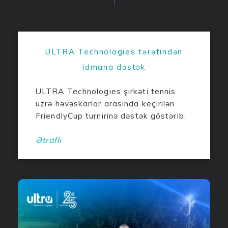
ULTRA Technologies tərəfindən
idmana dəstək
ULTRA Technologies şirkəti tennis
üzrə həvəskarlar arasında keçirilən
FriendlyCup turnirinə dəstək göstərib.
Ətraflı