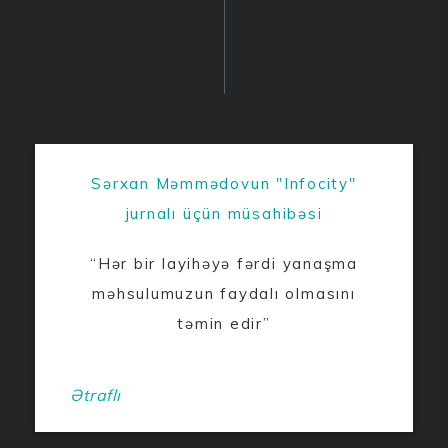
Sərxan Məmmədovun "Infocity"
jurnalı üçün müsahibəsi
“Hər bir layihəyə fərdi yanaşma
məhsulumuzun faydalı olmasını
təmin edir”
Ətraflı