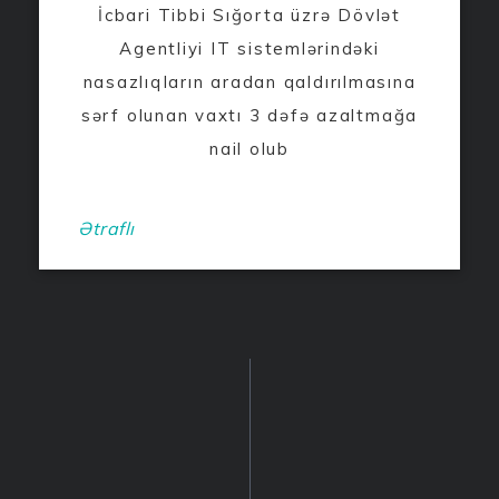
İcbari Tibbi Sığorta üzrə Dövlət
Agentliyi IT sistemlərindəki
nasazlıqların aradan qaldırılmasına
sərf olunan vaxtı 3 dəfə azaltmağa
nail olub
Ətraflı