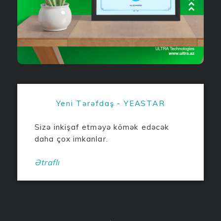
Yeni Tərəfdaş - YEASTAR
Sizə inkişaf etməyə kömək edəcək
daha çox imkanlar.
Ətraflı