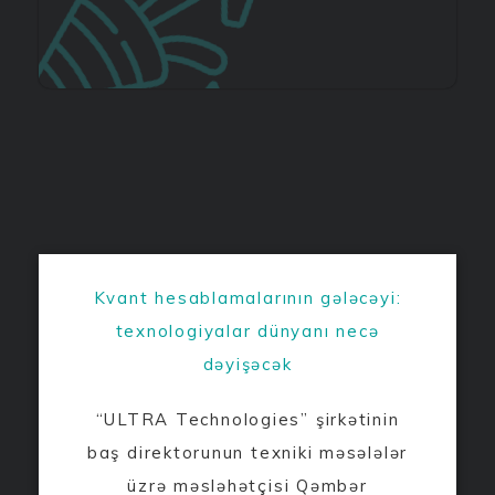
Kvant hesablamalarının gələcəyi:
texnologiyalar dünyanı necə
dəyişəcək
“ULTRA Technologies” şirkətinin
baş direktorunun texniki məsələlər
üzrə məsləhətçisi Qəmbər