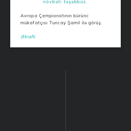
növbəti təşəbbüs.
Avropa Çempionatının bürünc
mükafatçısı Tuncay Şamil ilə görüş.
Ətraflı