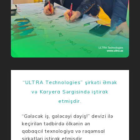
“ULTRA Technologies” şirkəti Əmək
və Karyera Sərgisində iştirak
etmişdir.
“Gələcək iş, gələcəyi dəyiş!” devizi ilə
keçirilən tədbirdə ölkənin ən
qabaqcıl texnologiya və rəqəmsal
şirkətləri iştirak etmişdir.