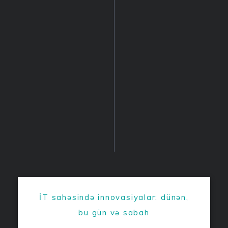
İT sahəsində innovasiyalar: dünən,
bu gün və sabah