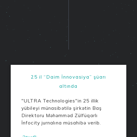
25 il “Daim İnnovasiya” şüarı
altında
"ULTRA Technologies"in 25 illik
yübileyi münasibətilə şirkətin Baş
Direktoru Məhəmməd Zülfüqarlı
İnfocity jurnalına müsahibə verib.