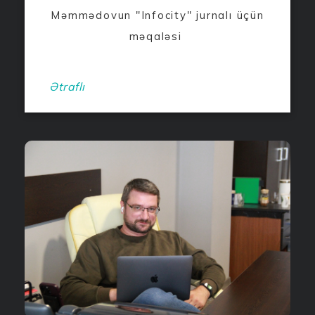
Məmmədovun "Infocity" jurnalı üçün
məqaləsi
Ətraflı