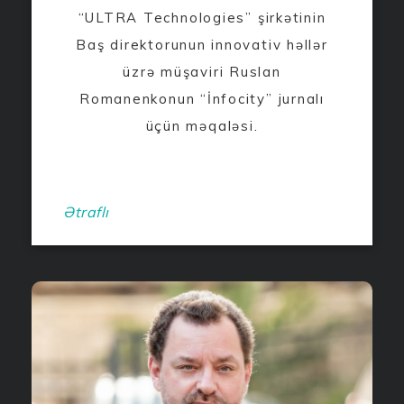
“ULTRA Technologies” şirkətinin
Baş direktorunun innovativ həllər
üzrə müşaviri Ruslan
Romanenkonun “İnfocity” jurnalı
üçün məqaləsi.
Ətraflı