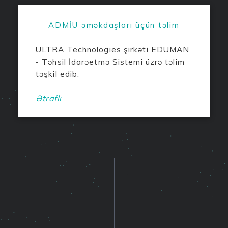
ADMİU əməkdaşları üçün təlim
ULTRA Technologies şirkəti EDUMAN
- Təhsil İdarəetmə Sistemi üzrə təlim
təşkil edib.
Ətraflı