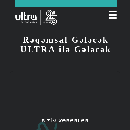
☰
Rəqəmsal Gələcək
ULTRA ilə Gələcək
BIZIM XƏBƏRLƏR