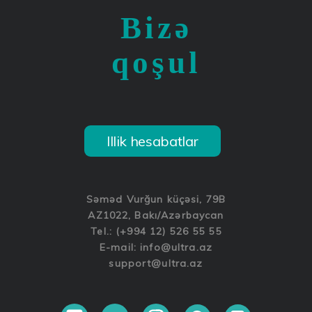
Bizə
qoşul
Illik hesabatlar
Səməd Vurğun küçəsi, 79B
AZ1022, Bakı/Azərbaycan
Tel.: (+994 12) 526 55 55
E-mail:
info@ultra.az
support@ultra.az