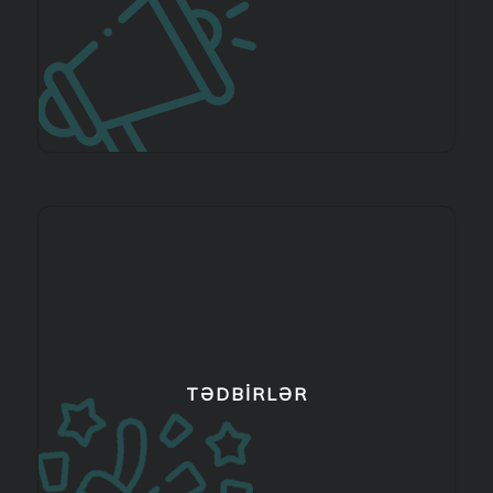
TƏDBIRLƏR