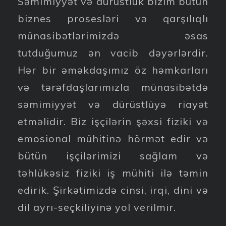
Səmimiyyət və dürüstlük bizim bütün
biznes prosesləri və qarşılıqlı
münasibətlərimizdə əsas
tutduğumuz ən vacib dəyərlərdir.
Hər bir əməkdaşımız öz həmkarları
və tərəfdaşlarımızla münasibətdə
səmimiyyət və dürüstlüyə riayət
etməlidir. Biz işçilərin şəxsi fiziki və
emosional mühitinə hörmət edir və
bütün işçilərimizi sağlam və
təhlükəsiz fiziki iş mühiti ilə təmin
edirik. Şirkətimizdə cinsi, irqi, dini və
dil ayrı-seçkiliyinə yol verilmir.