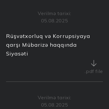
Verilmə tarixi:
05.08.2025
Rüşvətxorluq və Korrupsiyaya
qarşı Mübarizə haqqında
Siyasəti
.pdf
file
Verilmə tarixi:
05.08.2025