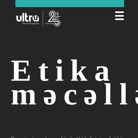
☰
Etika
məcəll