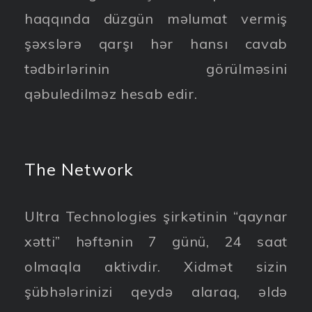
haqqında düzgün məlumat vermiş
şəxslərə qarşı hər hansı cavab
tədbirlərinin görülməsini
qəbuledilməz hesab edir.
The Network
Ultra Technologies şirkətinin “qaynar
xətti” həftənin 7 günü, 24 saat
olmaqla aktivdir. Xidmət sizin
şübhələrinizi qeydə alaraq, əldə