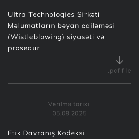
Ultra Technologies Şirkəti
Məlumatların bəyan ediləməsi
(Wistleblowing) siyasəti və
prosedur
.pdf
file
Verilmə tarixi:
05.08.2025
Etik Davranış Kodeksi