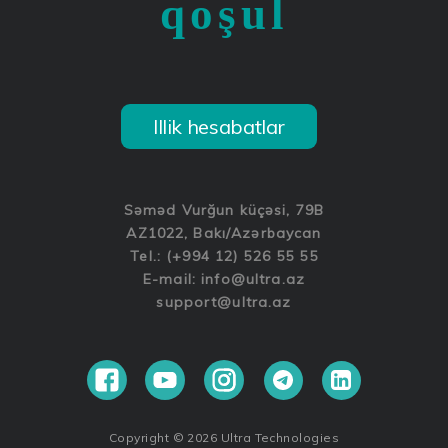
qoşul
Illik hesabatlar
Səməd Vurğun küçəsi, 79B
AZ1022, Bakı/Azərbaycan
Tel.: (+994 12) 526 55 55
E-mail:
info@ultra.az
support@ultra.az
Copyright © 2026 Ultra Technologies