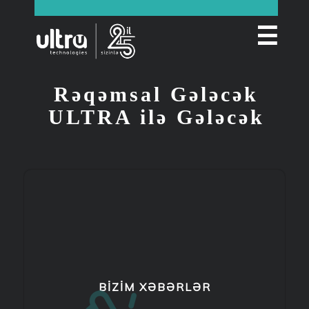
☰
Rəqəmsal Gələcək
ULTRA ilə Gələcək
BIZIM XƏBƏRLƏR