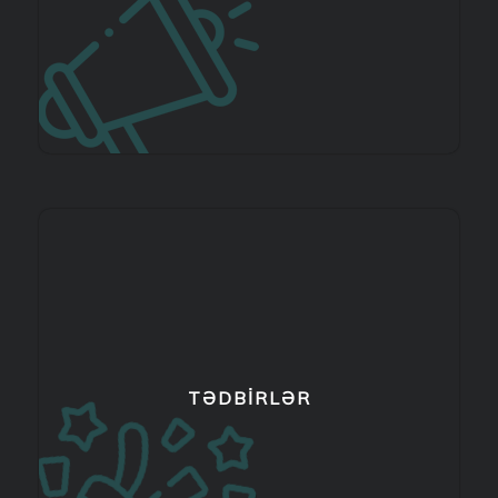
TƏDBIRLƏR